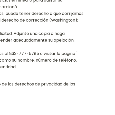
cios en línea, o para utilizar su
porcionó.
os, puede tener derecho a que corrijamos
l derecho de corrección (Washington);
icitud. Adjunte una copia o haga
 atender adecuadamente su apelación.
 al 833-777-5785 o visitar la página "
, como su nombre, número de teléfono,
dentidad.
 de los derechos de privacidad de los