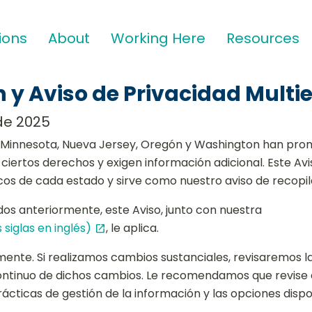
ions
About
Working Here
Resources
 y Aviso de Privacidad Multie
 de 2025
, Minnesota, Nueva Jersey, Oregón y Washington han prom
iertos derechos y exigen información adicional. Este Avis
icos de cada estado y sirve como nuestro aviso de recopila
dos anteriormente, este Aviso, junto con nuestra
 siglas en inglés)
, le aplica.
open_in_new
ente. Si realizamos cambios sustanciales, revisaremos la
ontinuo de dichos cambios. Le recomendamos que revise
ticas de gestión de la información y las opciones dispo