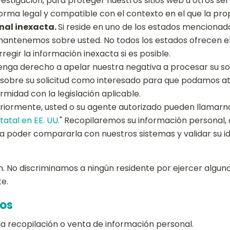
vestigación, para proteger nuestros sitios web u otros servi
rma legal y compatible con el contexto en el que la pro
nal inexacta.
Si reside en uno de los estados mencionad
 mantenemos sobre usted. No todos los estados ofrecen e
gir la información inexacta si es posible.
enga derecho a apelar nuestra negativa a procesar su sol
ón sobre su solicitud como interesado para que podamos
idad con la legislación aplicable.
riormente, usted o su agente autorizado pueden llamarnos
tatal en EE. UU.
" Recopilaremos su información personal
ara poder compararla con nuestros sistemas y validar su i
n. No discriminamos a ningún residente por ejercer alguno
te.
ros
la recopilación o venta de información personal.